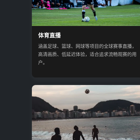
体育直播
涵盖足球、篮球、网球等项目的全球赛事直播，
高清画质、低延迟体验，适合追求流畅观赛的用
户。