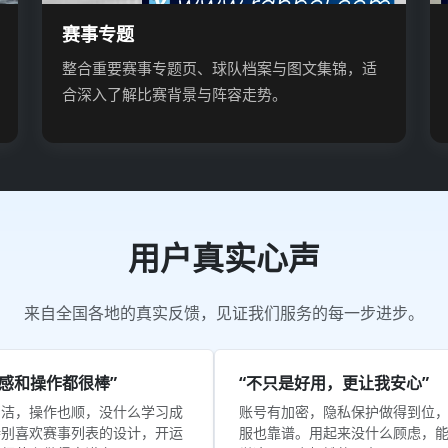
赛事专题
整合重要赛事专题页、球队档案与图文集锦，适
合深入了解比赛背景与阵容走势。
用户真实心声
来自全国各地的真实反馈，见证我们服务的每一步进步。
计感和操作都很棒”
“不只是好用，更让我安心”
简洁，操作也顺，没什么学习成
账号有加密，隐私保护做得到位
特别喜欢赛事列表的设计，开运
服也靠谱。用起来没什么顾虑，