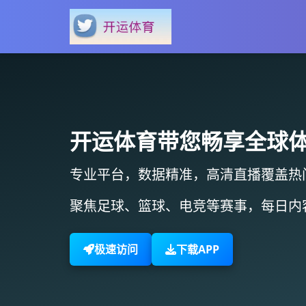
开运体育
带您畅享全球
专业平台，数据精准，
高清直播
覆盖热
聚焦足球、篮球、电竞等赛事，
每日内
极速访问
下载APP