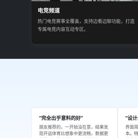
电竞频道
热门电竞赛事全覆盖，支持边看边聊功能，打造
专属电竞内容互动专区。
“完全出乎意料的好”
“设
朋友推荐的，一开始没在意，结果发
界面
现开运体育比想象中更流畅，数据更
本。