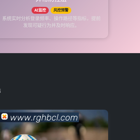
AI监控
风控预警
系统实时分析登录频率、操作路径等指标，提前
发现可疑行为并及时响应。
态