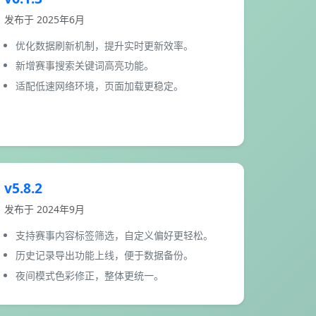
发布于 2025年6月
优化数据刷新机制，提升实时更新效率。
新增赛事搜索关键词高亮功能。
适配低速网络环境，页面加载更稳定。
v5.8.2
发布于 2024年9月
支持赛事内容标签筛选，自定义偏好更轻松。
历史记录导出功能上线，便于数据备份。
夜间模式色彩修正，整体更统一。