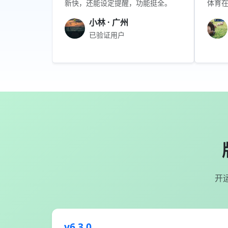
新快，还能设定提醒，功能挺全。
体育
小林 · 广州
已验证用户
开
v6.3.0